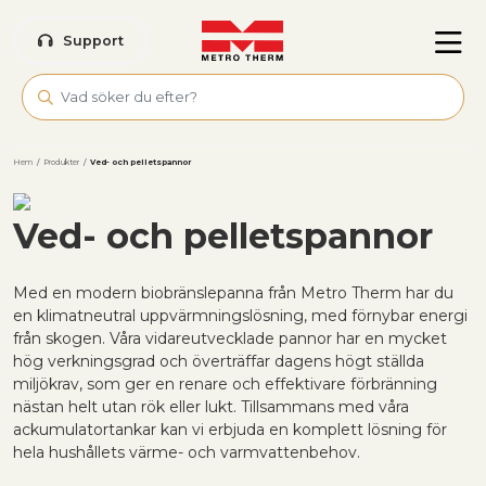
Skip to main content
Support
Hem
/
Produkter
/
Ved- och pelletspannor
Ved- och pelletspannor
Med en modern biobränslepanna från Metro Therm har du
en klimatneutral uppvärmningslösning, med förnybar energi
från skogen. Våra vidareutvecklade pannor har en mycket
hög verkningsgrad och överträffar dagens högt ställda
miljökrav, som ger en renare och effektivare förbränning
nästan helt utan rök eller lukt. Tillsammans med våra
ackumulatortankar kan vi erbjuda en komplett lösning för
hela hushållets värme- och varmvattenbehov.