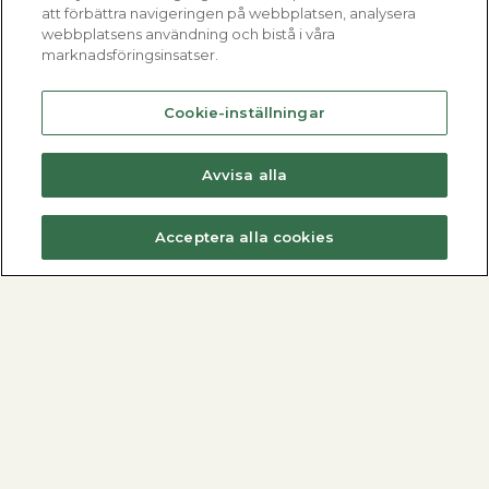
att förbättra navigeringen på webbplatsen, analysera
webbplatsens användning och bistå i våra
marknadsföringsinsatser.
Cookie-inställningar
Avvisa alla
Acceptera alla cookies
Fjärrvärmecentraler
Varmvattenberedare
Dimensionera med METROdim
Hitta din varmvattenberedare
Hitta din villacentral
Nyheter
Nyheter
Se alla varmvattenberedare
Se alla fjärrvärmecentraler
Alla produkter
Metro Therm AB
Fjärrvärmecentraler
Kontakta oss
Varmvattenberedare
Nyheter