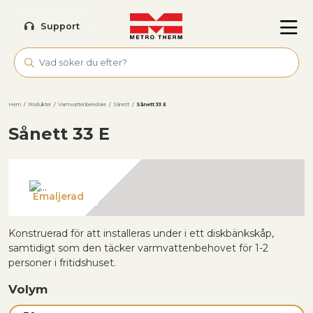
Skip to main content
Support
Hem
/
Produkter
/
Varmvattenberedare
/
Sånett
/
Sånett 33 E
Sånett 33 E
Emaljerad
Konstruerad för att installeras under i ett diskbänkskåp,
samtidigt som den täcker varmvattenbehovet för 1-2
personer i fritidshuset.
Volym