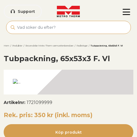
Skip to main content
Support
Hem
/
Produkter
/
Reservdelar Metro Therm varmvattenberedare
/
Packningar
/
Tubpackning, 65x53x3 F. Vl
Tubpackning, 65x53x3 F. Vl
Artikelnr:
1721099999
Rek. pris: 350 kr (inkl. moms)
Köp produkt