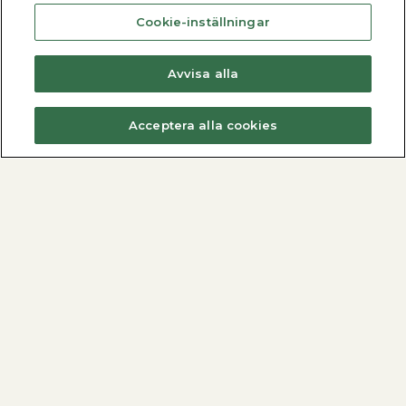
Cookie-inställningar
Avvisa alla
Acceptera alla cookies
Fjärrvärmecentraler
Varmvattenberedare
Dimensionera med METROdim
Hitta din varmvattenberedare
Hitta din villacentral
Nyheter
Nyheter
Se alla varmvattenberedare
Se alla fjärrvärmecentraler
Alla produkter
Metro Therm AB
Fjärrvärmecentraler
Kontakta oss
Varmvattenberedare
Nyheter
Ackumulatortankar
Vårt hållbarhetsarbete
Elpannor
Produktregistrering
Ved- och Pelletspannor
Dokument och manualer