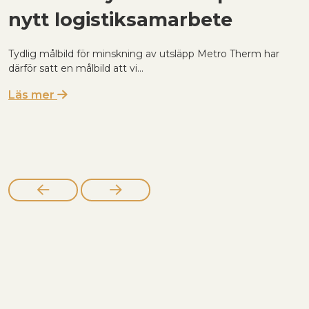
nytt logistiksamarbete
E
t
Tydlig målbild för minskning av utsläpp Metro Therm har
k
därför satt en målbild att vi...
L
Läs mer