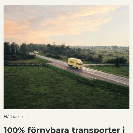
Hållbarhet
H
100% förnybara transporter i