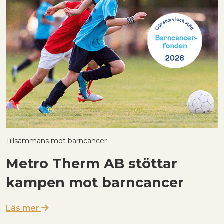
Tillsammans mot barncancer
H
Metro Therm AB stöttar
kampen mot barncancer
Läs mer