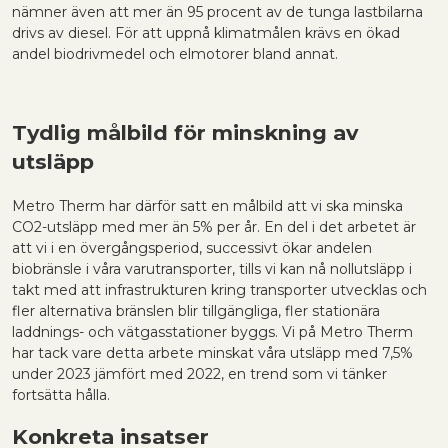
nämner även att mer än 95 procent av de tunga lastbilarna
drivs av diesel. För att uppnå klimatmålen krävs en ökad
andel biodrivmedel och elmotorer bland annat.
Tydlig målbild för minskning av
utsläpp
Metro Therm har därför satt en målbild att vi ska minska
CO2-utsläpp med mer än 5% per år. En del i det arbetet är
att vi i en övergångsperiod, successivt ökar andelen
biobränsle i våra varutransporter, tills vi kan nå nollutsläpp i
takt med att infrastrukturen kring transporter utvecklas och
fler alternativa bränslen blir tillgängliga, fler stationära
laddnings- och vätgasstationer byggs. Vi på Metro Therm
har tack vare detta arbete minskat våra utsläpp med 7,5%
under 2023 jämfört med 2022, en trend som vi tänker
fortsätta hålla.
Konkreta insatser