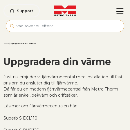
Skip to main content
Support
Hem
/
Uppgradera din värme
Uppgradera din värme
Just nu erbjuder vi fjärrvärmecental med installation till fast
pris om du ansluter dig till fjärr­värme.
Då får du en modern fjärrvärme­central från Metro Therm
som är enkel, bekväm och driftsäker.
Läs mer om fjärrvärmecentralen här:
Superb S ECL110