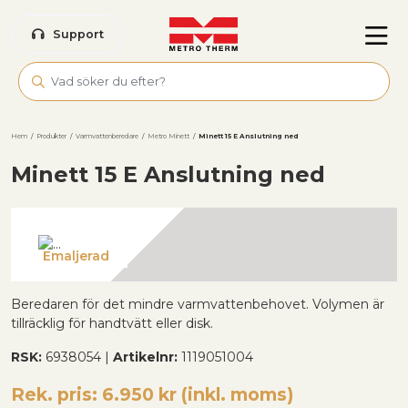
Skip to main content
Support
Hem
/
Produkter
/
Varmvattenberedare
/
Metro Minett
/
Minett 15 E Anslutning ned
Minett 15 E Anslutning ned
Emaljerad
Beredaren för det mindre varmvattenbehovet. Volymen är
tillräcklig för handtvätt eller disk.
RSK:
6938054 |
Artikelnr:
1119051004
Rek. pris: 6.950 kr (inkl. moms)