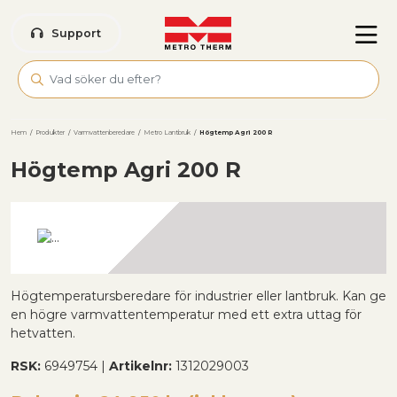
Skip to main content
Support
Hem
/
Produkter
/
Varmvattenberedare
/
Metro Lantbruk
/
Högtemp Agri 200 R
Högtemp Agri 200 R
Högtemperatursberedare för industrier eller lantbruk. Kan ge
en högre varmvattentemperatur med ett extra uttag för
hetvatten.
RSK:
6949754 |
Artikelnr:
1312029003