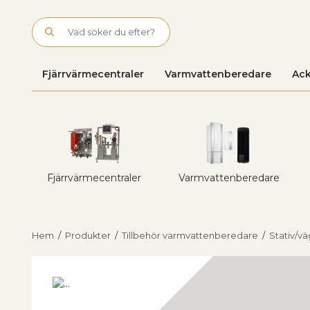
Skip to main content
Fjärrvärmecentraler
Varmvattenberedare
Ack
Fjärrvärmecentraler
Varmvattenberedare
Hem
/
Produkter
/
Tillbehör varmvattenberedare
/
Stativ/v