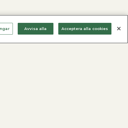
ingar
Avvisa alla
Acceptera alla cookies
Metro Therm AB
Kontakta oss
Nyheter
Vårt hållbarhetsarbete