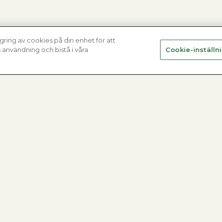
gring av cookies på din enhet för att
användning och bistå i våra
Cookie-inställn
Varmvattenberedare
Alla produkter
Hitta din varmvattenberedare
Fjärrvärmecentraler
Nyheter
Varmvattenberedare
Se alla varmvattenberedare
Ackumulatortankar