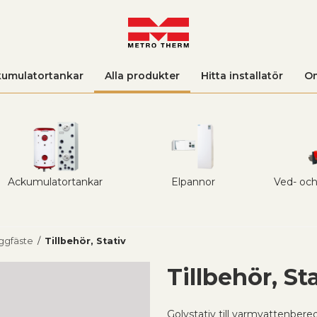
umulatortankar
Alla produkter
Hitta installatör
O
Ackumulatortankar
Elpannor
Ved- och
äggfäste
/
Tillbehör, Stativ
Tillbehör, St
Golvstativ till varmvattenbere