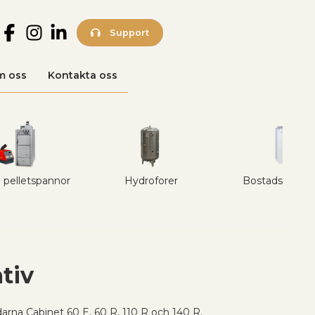
Support
m oss
Kontakta oss
 pelletspannor
Hydroforer
Bostadsventila
ativ
darna Cabinet 60 E, 60 R, 110 R och 140 R.