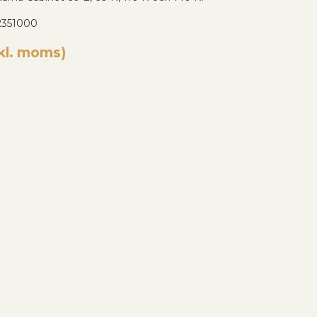
2351000
nkl. moms)