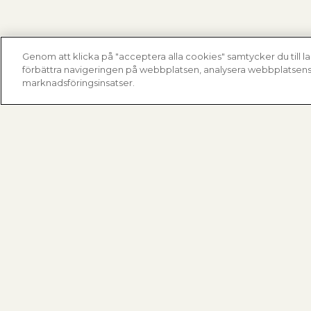
Genom att klicka på "acceptera alla cookies" samtycker du till la
förbättra navigeringen på webbplatsen, analysera webbplatsens 
marknadsföringsinsatser.
Fjärrvärmecentraler
Dimensionera med METROdim
Hitta din villacentral
Nyheter