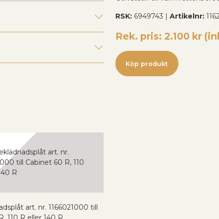
RSK:
6949743 |
Artikelnr:
116
Rek. pris: 2.100 kr (i
Köp produkt
adsplåt art. nr. 1166021000 till
, 110 R eller 140 R