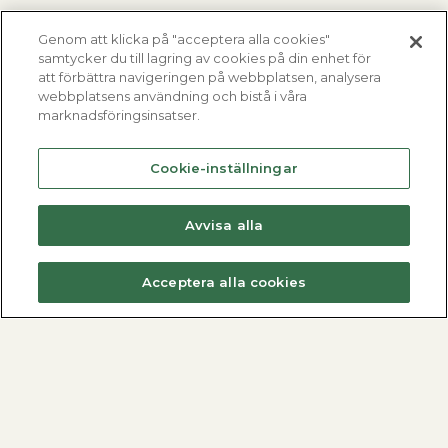
Genom att klicka på "acceptera alla cookies"
samtycker du till lagring av cookies på din enhet för
att förbättra navigeringen på webbplatsen, analysera
webbplatsens användning och bistå i våra
marknadsföringsinsatser.
Cookie-inställningar
Avvisa alla
Acceptera alla cookies
Fjärrvärmecentraler
Varmvattenberedare
Dimensionera med METROdim
Hitta din varmvattenberedare
Hitta din villacentral
Nyheter
Nyheter
Se alla varmvattenberedare
Se alla fjärrvärmecentraler