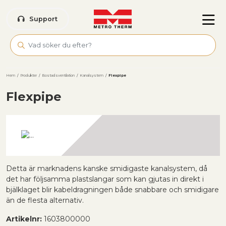
Skip to main content
Support
Hem
/
Produkter
/
Bostadsventilation
/
Kanalsystem
/
Flexpipe
Flexpipe
Detta är marknadens kanske smidigaste kanalsystem, då
det har följsamma plastslangar som kan gjutas in direkt i
bjälklaget blir kabeldragningen både snabbare och smidigare
än de flesta alternativ.
Artikelnr:
1603800000