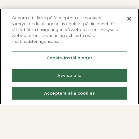
Genom att klicka på "acceptera alla cookies"
samtycker du till lagring av cookies på din enhet för
att förbättra navigeringen på webbplatsen, analysera
webbplatsens användning och bistå i våra
marknadsföringsinsatser.
Cookie-inställningar
Avvisa alla
Acceptera alla cookies
Fjärrvärmecentraler
Varmvattenberedare
Dimensionera med METROdim
Hitta din varmvattenberedare
Hitta din villacentral
Nyheter
Nyheter
Se alla varmvattenberedare
Se alla fjärrvärmecentraler