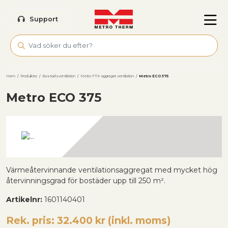
Skip to main content
Support
Hem
/
Produkter
/
Bostadsventilation
/
Metro FTX-aggregat ventilation
/
Metro ECO 375
Metro ECO 375
Värmeåtervinnande ventilationsaggregat med mycket hög
återvinningsgrad för bostäder upp till 250 m².
Artikelnr:
1601140401
Rek. pris: 32.400 kr (inkl. moms)