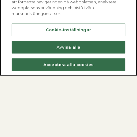
att förbättra navigeringen på webbplatsen, analysera
webbplatsens användning och bistå i våra
marknadsföringsinsatser.
Cookie-inställningar
Avvisa alla
Acceptera alla cookies
Fjärrvärmecentraler
Varmvattenberedare
Dimensionera med METROdim
Hitta din varmvattenberedare
Hitta din villacentral
Nyheter
Nyheter
Se alla varmvattenberedare
Se alla fjärrvärmecentraler
Alla produkter
Metro Therm AB
Fjärrvärmecentraler
Kontakta oss
Varmvattenberedare
Nyheter