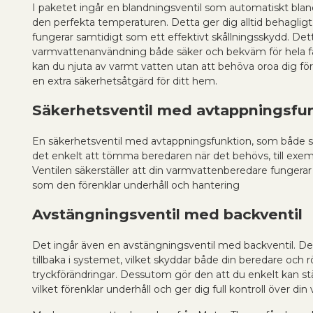
I paketet ingår en blandningsventil som automatiskt blanda
den perfekta temperaturen. Detta ger dig alltid behaglig
fungerar samtidigt som ett effektivt skållningsskydd. Det
varmvattenanvändning både säker och bekväm för hela f
kan du njuta av varmt vatten utan att behöva oroa dig för
en extra säkerhetsåtgärd för ditt hem.
Säkerhetsventil med avtappningsfu
En säkerhetsventil med avtappningsfunktion, som både s
det enkelt att tömma beredaren när det behövs, till exemp
Ventilen säkerställer att din varmvattenberedare fungerar 
som den förenklar underhåll och hantering
Avstängningsventil med backventil
Det ingår även en avstängningsventil med backventil. Den 
tillbaka i systemet, vilket skyddar både din beredare och
tryckförändringar. Dessutom gör den att du enkelt kan st
vilket förenklar underhåll och ger dig full kontroll över d