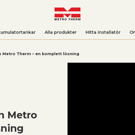
umulatortankar
Alla produkter
Hitta installatör
O
 Metro Therm – en komplett lösning
n Metro
sning