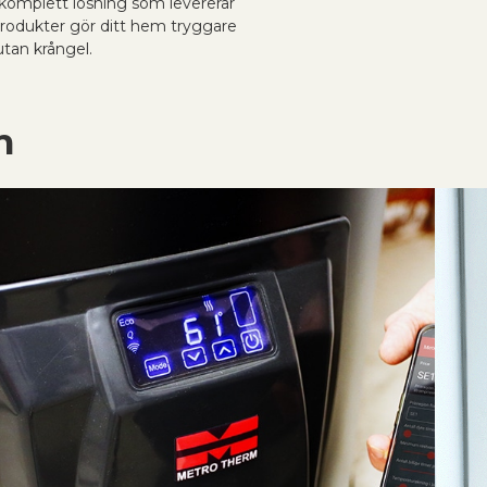
omplett lösning som levererar
produkter gör ditt hem tryggare
tan krångel.
n