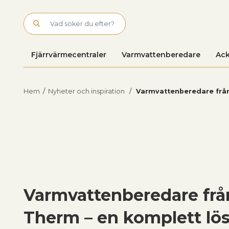
Skip to main content
Fjärrvärmecentraler
Varmvattenberedare
Ack
Hem
/
Nyheter och inspiration
/
Varmvattenberedare från
Varmvattenberedare frå
Therm – en komplett lö