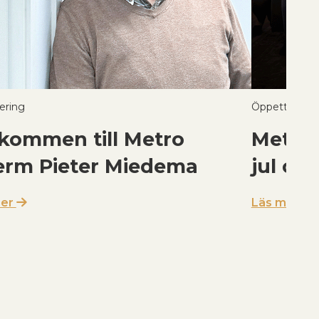
ering
Öppettider öv
kommen till Metro
Metro
erm Pieter Miedema
jul och
mer
Läs mer