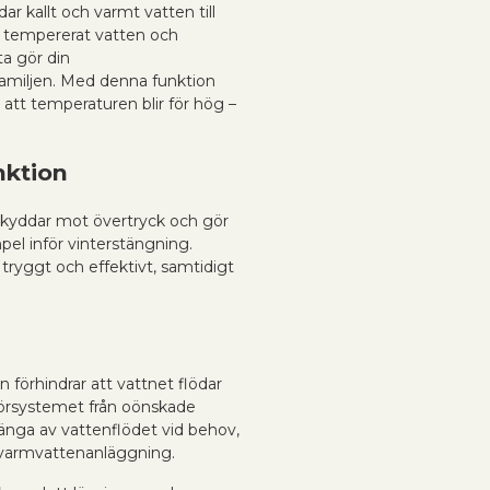
r kallt och varmt vatten till
t tempererat vatten och
ta gör din
amiljen. Med denna funktion
 att temperaturen blir för hög –
nktion
kyddar mot övertryck och gör
el inför vinterstängning.
tryggt och effektivt, samtidigt
förhindrar att vattnet flödar
 rörsystemet från oönskade
änga av vattenflödet vid behov,
in varmvattenanläggning.