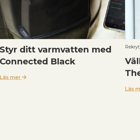
Rekryt
Styr ditt varmvatten med
Väl
Connected Black
Th
Läs mer
Läs 