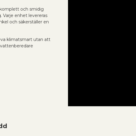
komplett och smidig
g. Varje enhet levereras
nkel och säkerställer en
eva klimatsmart utan att
mvattenberedare
dd