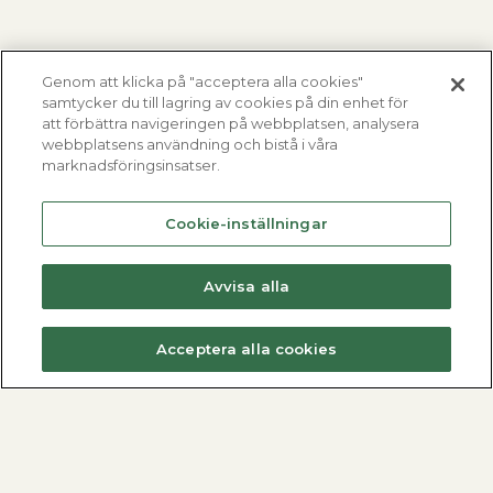
Genom att klicka på "acceptera alla cookies"
samtycker du till lagring av cookies på din enhet för
att förbättra navigeringen på webbplatsen, analysera
webbplatsens användning och bistå i våra
marknadsföringsinsatser.
Cookie-inställningar
Avvisa alla
Acceptera alla cookies
Fjärrvärmecentraler
Varmvattenberedare
Dimensionera med METROdim
Hitta din varmvattenberedare
Hitta din villacentral
Nyheter
Nyheter
Se alla varmvattenberedare