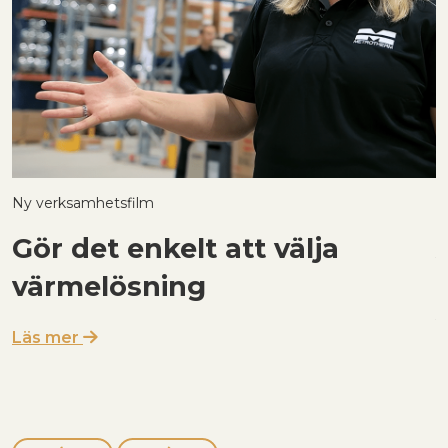
Ny verksamhetsfilm
B
Gör det enkelt att välja
värmelösning
Läs mer
L