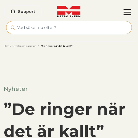
Skip to main content
Support
Hem
/
Nyheter och inspiration
/
”De ringer när det är kallt”
Nyheter
”De ringer när
det är kallt”