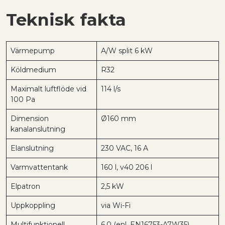
Teknisk fakta
Värmepump
A/W split 6 kW
Köldmedium
R32
Maximalt luftflöde vid
114 l/s
100 Pa
Dimension
Ø160 mm
kanalanslutning
Elanslutning
230 VAC, 16 A
Varmvattentank
160 l, v40 206 l
Elpatron
2,5 kW
Uppkoppling
via Wi-Fi
Multifunktionell
6,0 (enl. EN16753-A7W35)