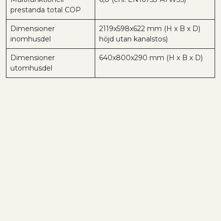
prestanda total COP
Dimensioner
2119x598x622 mm (H x B x D)
inomhusdel
höjd utan kanalstos)
Dimensioner
640x800x290 mm (H x B x D)
utomhusdel