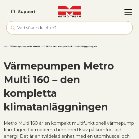
Skip to main content
Support
Hem
/
Värmepumpen Metro Multi 160 – den kompletta klimatanläggningen
Värmepumpen Metro
Multi 160 – den
kompletta
klimatanläggningen
Metro Multi 160 är en kompakt multifunktionell värmepump
framtagen för moderna hem med krav på komfort och
energi. Det är en tvådelad enhet med en utomhusdel och