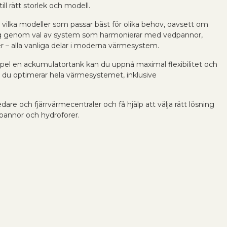
ill rätt storlek och modell.
 vilka modeller som passar bäst för olika behov, oavsett om
ar dig genom val av system som harmonierar med vedpannor,
r – alla vanliga delar i moderna värmesystem.
pel en ackumulatortank kan du uppnå maximal flexibilitet och
r du optimerar hela värmesystemet, inklusive
e och fjärrvärmecentraler och få hjälp att välja rätt lösning
pannor och hydroforer.