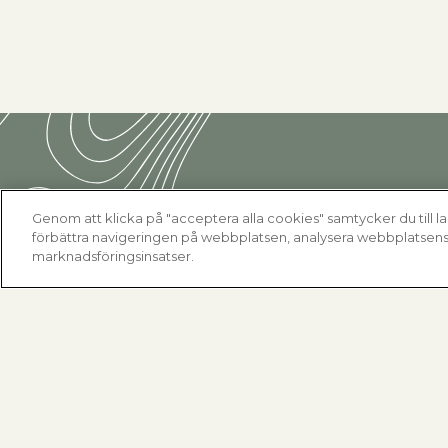
Genom att klicka på "acceptera alla cookies" samtycker du till la
förbättra navigeringen på webbplatsen, analysera webbplatsens 
marknadsföringsinsatser.
Fjärrvärmecentraler
Dimensionera med METROdim
Hitta din villacentral
Nyheter
Se alla fjärrvärmecentraler