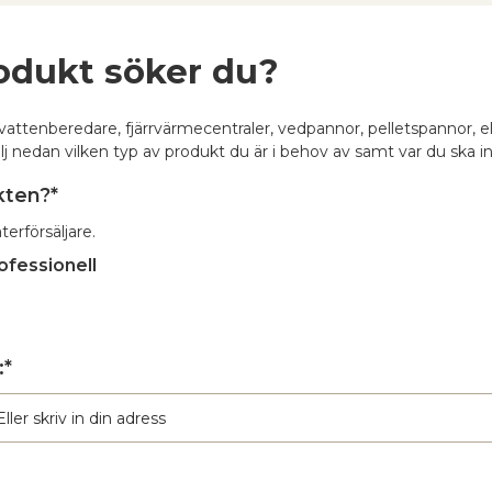
rodukt söker du?
attenberedare, fjärrvärmecentraler, vedpannor, pelletspannor, e
 nedan vilken typ av produkt du är i behov av samt var du ska ins
kten?*
terförsäljare.
ofessionell
:*