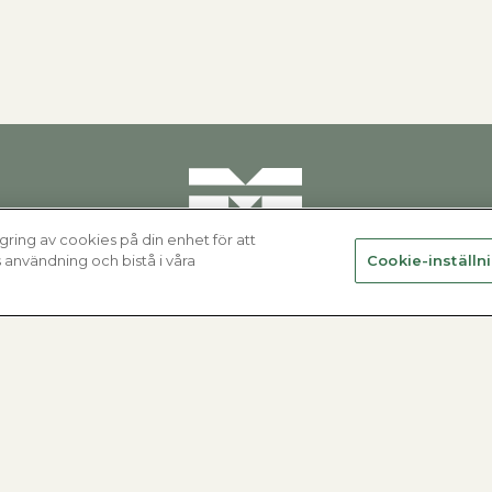
gring av cookies på din enhet för att
användning och bistå i våra
Cookie-inställn
Varmvattenberedare
Alla produkter
Hitta din varmvattenberedare
Fjärrvärmecentraler
Nyheter
Varmvattenberedare
Se alla varmvattenberedare
Ackumulatortankar
Elpannor