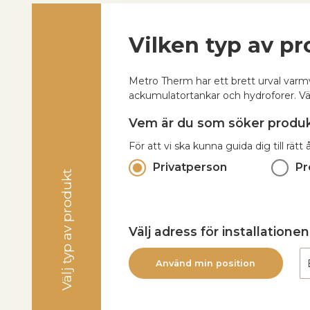
Vilken typ av p
Metro Therm har ett brett urval varmv
ackumulatortankar och hydroforer. Välj
Vem är du som söker produ
För att vi ska kunna guida dig till rätt å
Privatperson
Pr
Välj typ av produkt
Välj adress för installationen
Använd min position