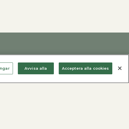
ingar
Avvisa alla
Acceptera alla cookies
Metro Therm AB
Kontakta oss
Nyheter
Vårt hållbarhetsarbete
Produktregistrering