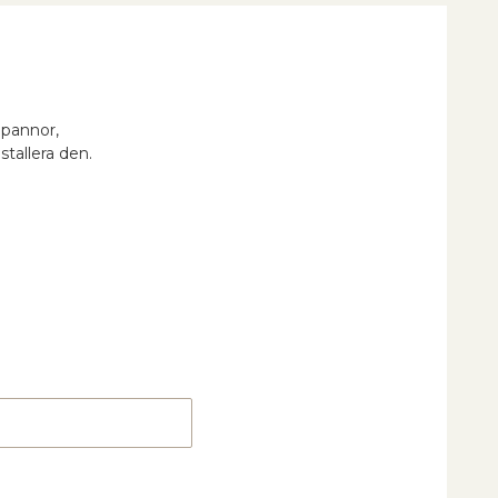
lpannor,
tallera den.