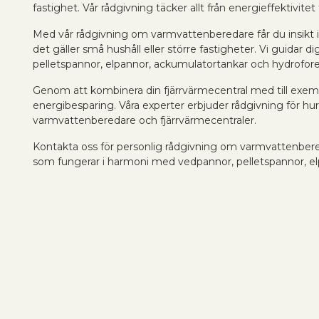
fastighet. Vår rådgivning täcker allt från energieffektivitet t
Med vår rådgivning om varmvattenberedare får du insikt i
det gäller små hushåll eller större fastigheter. Vi guid
pelletspannor, elpannor, ackumulatortankar och hydrofore
Genom att kombinera din fjärrvärmecentral med till exem
energibesparing. Våra experter erbjuder rådgivning för hu
varmvattenberedare och fjärrvärmecentraler.
Kontakta oss för personlig rådgivning om varmvattenberedar
som fungerar i harmoni med vedpannor, pelletspannor, el