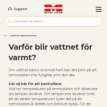
Skip to main content
Support
Hem
/
Varför blir vattnet för varmt?
Varför blir vattnet för
varmt?
Om vattnet känns onormalt hett kan det bero på att
termostaten inte fungerar som den ska.
Gör så här för att kontrollera:
Vrid ner temperaturen på termostaten och observera
om lampan slocknar. Om lampan inte slocknar trots
att du sänker temperaturen tyder det på att
termostaten är defekt och behöver bytas. För din