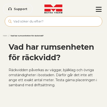
Skip to main content
Support
Hem
/
Vad har rumsenheten för räckvidd?
Vad har rumsenheten
för räckvidd?
Räckvidden påverkas av väggar, bjälklag och övriga
omständigheter i bostaden. Därför går det inte att
ange ett exakt antal meter. Testa gärna placeringen i
samband med driftsättning.