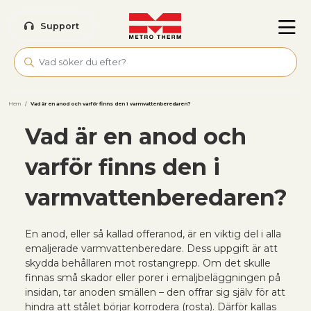
Skip to main content
Support
Hem
/
Vad är en anod och varför finns den i varmvattenberedaren?
Vad är en anod och
varför finns den i
varmvattenberedaren?
En anod, eller så kallad offeranod, är en viktig del i alla
emaljerade varmvattenberedare. Dess uppgift är att
skydda behållaren mot rostangrepp. Om det skulle
finnas små skador eller porer i emaljbeläggningen på
insidan, tar anoden smällen – den offrar sig själv för att
hindra att stålet börjar korrodera (rosta). Därför kallas