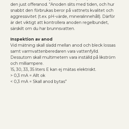
den just offeranod. “Anoden slits med tiden, och hur
snabbt den förbrukas beror på vattnets kvalitet och
aggressivitet (t.ex. pH-värde, mineralinnehåll). Därför
är det viktigt att kontrollera anoden regelbundet,
särskilt om du har brunnsvatten.
Inspektion av anod
Vid mätning skall sladd mellan anod och bleck lossas
samt varmvattenberedaren vara vattenfylld.
Dessutom skall multimetern vara inställd på likström
och milliampere.
15, 30, 33, 35 liters E kan ej mätas elektriskt.
> 0,3 mA = Allt ok
< 0,3 mA = Skall anod bytas”