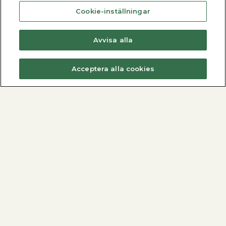
Cookie-inställningar
Avvisa alla
Acceptera alla cookies
Fjärrvärmecentraler
Varmvattenberedare
Dimensionera med METROdim
Hitta din varmvattenberedare
Hitta din villacentral
Nyheter
Nyheter
Se alla varmvattenberedare
Se alla fjärrvärmecentraler
Alla produkter
Metro Therm AB
Fjärrvärmecentraler
Kontakta oss
Varmvattenberedare
Nyheter
Ackumulatortankar
Vårt hållbarhetsarbete
Elpannor
Produktregistrering
Ved- och Pelletspannor
Dokument och manualer