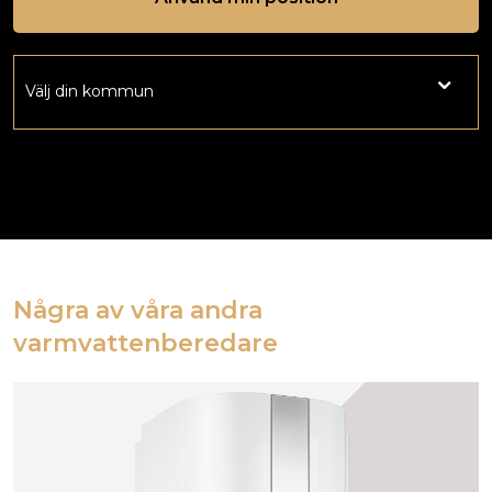
Några av våra andra
varmvattenberedare